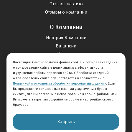
Отзывы на авто
Отзывы о компании
О Компании
История Компании
Вакансии
Новости
Настоящий Сайт использует файлы cookie и собирает сведения
о пользователях сайта в целях анализа эффективности
Карта сайта
и улучшения работы сервисов сайта. Обработка сведений
о пользователях сайта осуществляется в соответствии с
Политикой в отношении обработки персональных данных
. Если
Контакты
Вы продолжите пользоваться нашими услугами, мы будем
считать, что Вы согласны с использованием cookie-файлов. Или
Вы можете запретить сохранение cookie в настройках своего
+7 495 234-33-66
браузера.
Клиентская служба
Закрыть
© 2026 АВТОМИР