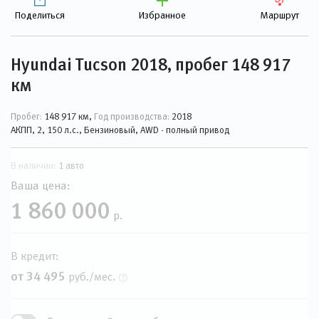
Поделиться
Избранное
Маршрут
Hyundai Tucson 2018, пробег 148 917
км
Пробег:
148 917 км,
Год производства:
2018
АКПП, 2, 150 л.с., Бензиновый, AWD - полный привод
В наличии:
1 авто
Ваша цена:
1 860 000
р.
В кредит:
от 34 495
руб./мес.