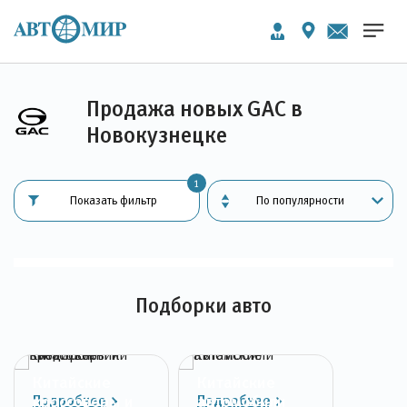
Продажа новых GAC в
Новокузнецке
1
Показать фильтр
Подборки авто
Китайские
Китайские
Подробнее
Подробнее
кроссоверы и
автомобили